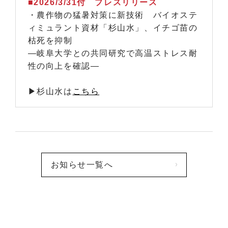
■2026/3/31付 プレスリリース
・農作物の猛暑対策に新技術 バイオステ
ィミュラント資材「杉山水」、イチゴ苗の
枯死を抑制
―岐阜大学との共同研究で高温ストレス耐
性の向上を確認―
▶杉山水は
こちら
お知らせ一覧へ