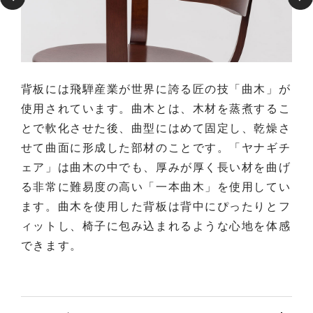
した
背板には飛騨産業が世界に誇る匠の技「曲木」が
座
にし
使用されています。曲木とは、木材を蒸煮するこ
す
とで軟化させた後、曲型にはめて固定し、乾燥さ
せて曲面に形成した部材のことです。「ヤナギチ
ェア」は曲木の中でも、厚みが厚く長い材を曲げ
る非常に難易度の高い「一本曲木」を使用してい
ます。曲木を使用した背板は背中にぴったりとフ
ィットし、椅子に包み込まれるような心地を体感
できます。