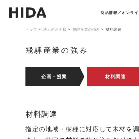
商品情報／オンライ
トップ
法人のお客様
飛騨産業の強み
材料調達
飛騨産業の強み
企画・提案
材料調達
材料調達
指定の地域・樹種に対応して木材を