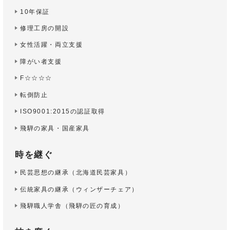
10年保証
修理工房の開設
女性活躍・両立支援
障がい者支援
F☆☆☆☆
転倒防止
ISO9001:2015の認証取得
飛騨の家具・国産家具
時を継ぐ
民芸思想の継承
（北海道民芸家具）
伝統家具の継承
（ウィンザーチェア）
飛騨職人学舎
（飛騨の匠の育成）