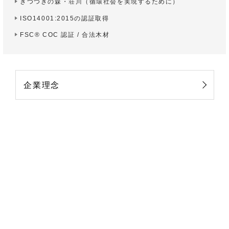
きつつきの森・荘川
（循環社会を実現するために）
ISO14001:2015の認証取得
FSC® COC 認証 / 合法木材
企業理念